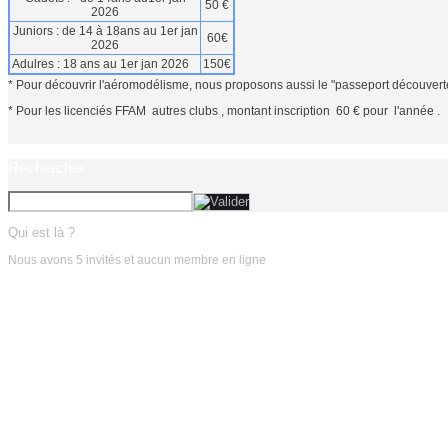
50 €
2026
Juniors : de 14 à 18ans au 1er jan
60€
2026
Adulres : 18 ans au 1er jan 2026
150€
* Pour découvrir l'aéromodélisme, nous proposons aussi le "passeport découverte
* Pour les licenciés FFAM autres clubs , montant inscription 60 € pour l'année .
Rechercher
Qui est là ?
Nous avons 5 invités et aucun membre en ligne