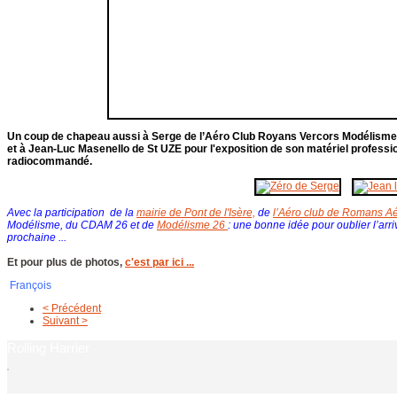
Un coup de chapeau aussi à Serge de l’Aéro Club Royans Vercors Modélisme p
et à Jean-Luc Masenello de St UZE pour l'exposition de son matériel professi
radiocommandé.
Avec la participation de la
mairie de Pont de l'Isère,
de
l’Aéro club de Romans A
Modélisme, du CDAM 26 et de
Modélisme 26
: une bonne idée pour oublier l’arri
prochaine ...
Et pour plus de photos,
c'est par ici ...
François
< Précédent
Suivant >
Rolling Harrier