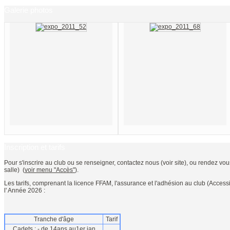
Galerie photos
Inscription et tarifs
Pour s'inscrire au club ou se renseigner, contactez nous (voir site), ou rendez vou
salle) (
voir menu "Accès"
).
Les tarifs, comprenant la licence FFAM, l'assurance et l'adhésion au club (Accessi
l' Année 2026 :
Tranche d'âge
Tarif
Cadets : - de 14ans au1er jan