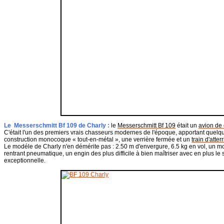
Le Messerschmitt Bf 109 de Charly :
le
Messerschmitt Bf 109
était un
avion de
C'était l'un des premiers vrais chasseurs modernes de l'époque, apportant quelq
construction monocoque « tout-en-métal », une verrière fermée et un
train d'atter
Le modéle de Charly n'en démérite pas : 2.50 m d'envergure, 6.5 kg en vol, un mot
rentrant pneumatique, un engin des plus difficile à bien maîtriser avec en plus le 
exceptionnelle.