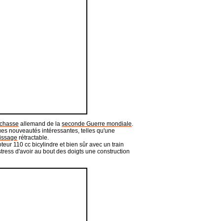
 chasse
allemand de la
seconde Guerre mondiale
.
ues nouveautés intéressantes, telles qu'une
rissage
rétractable.
eur 110 cc bicylindre et bien sûr avec un train
stress d'avoir au bout des doigts une construction