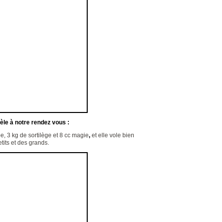
dèle à notre rendez vous :
, 3 kg de sortilège et 8 cc magie
,
et elle vole bien
tits et des grands.